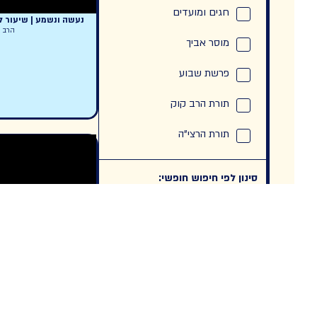
חגים ומועדים
נעשה ונשמע | שיעור לשבועו
הרב אריאל ר
מוסר אביך
פרשת שבוע
תורת הרב קוק
תורת הרצי"ה
סינון לפי חיפוש חופשי:
להאזנה בערוצים השונים:
מאמר הדור | חלק יח ואחרון
הרב אריאל ר